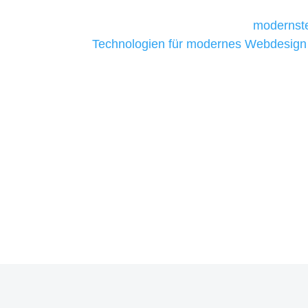
Unternehmen die kostengünstigsten un
liefern. Daher verwenden wir
modernste
Technologien für modernes Webdesign
allen Webprojekten zufriedenzustellen.
Sie haben Fragen zu Ihrem P
07121 / 9294977
info@merryll.de