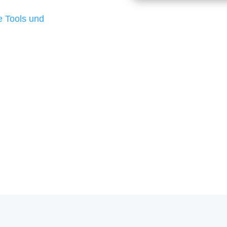
d besten Ergebnisse
 Tools und
, um unsere Kunden in
rojekt?