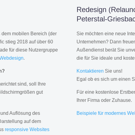
Redesign (Relaunc
Peterstal-Griesba
us dem mobilen Bereich (der
Sie möchten eine neue Inte
ic stieg 2018 auf über 60
Unternehmen? Dann freuen 
rade für diese Nutzergruppe
Außendienst berät Sie unve
 Webdesign
.
die für Sie ideale und kost
gn?
Kontaktieren
Sie uns!
Egal ob es sich um einen S
erichtet sind, soll Ihre
Bildschirmgrößen gut
Für eine kostenlose Erstbe
Ihrer Firma oder Zuhause.
 und Auflösung des
Beispiele für modernes We
Darstellung auf dem
ass
responsive Websites