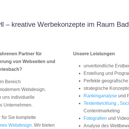
ll – kreative Werbekonzepte im Raum Bad 
ahrenen Partner für
Unsere Leistungen
erung von Webseiten und
unverbindliche Erstbe
Griesbach?
Erstellung und Progr
Perfekte geografische 
im Bereich
strategische Konzepti
, modernem Webdesign.
Rankinganalyse
und P
uns individuelle
Textentwicklung
,
Soci
hes Unternehmen.
Contentmarketing
 für Sie komplette
Fotografien
und Videos
nes Webdesign
. Wir bieten
Analyse des Wettbew