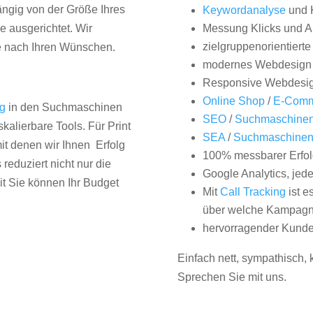
hängig von der Größe Ihres
Keywordanalyse
und 
 ausgerichtet. Wir
Messung Klicks und A
zielgruppenorientiert
e nach Ihren Wünschen.
modernes Webdesign
Responsive Webdesi
Online Shop
/
E-Comm
ng
in den Suchmaschinen
SEO
/
Suchmaschinen
kalierbare Tools. Für Print
SEA
/
Suchmaschine
it denen wir Ihnen Erfolg
100% messbarer Erfol
duziert nicht nur die
Google Analytics, jed
it Sie können Ihr Budget
Mit
Call Tracking
ist e
über welche Kampagne
hervorragender Kunde
Einfach nett, sympathisch,
Sprechen Sie mit uns.