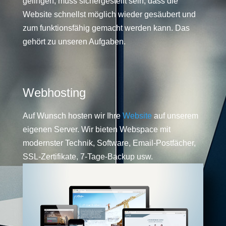
gelingen, muss sichergestellt sein, dass die
Website schnellst möglich wieder gesäubert und
zum funktionsfähig gemacht werden kann. Das
gehört zu unseren Aufgaben.
Webhosting
Auf Wunsch hosten wir Ihre
Website
auf unserem
eigenen Server. Wir bieten Webspace mit
modernster Technik, Software, Email-Postfächer,
SSL-Zertifikate, 7-Tage-Backup usw.