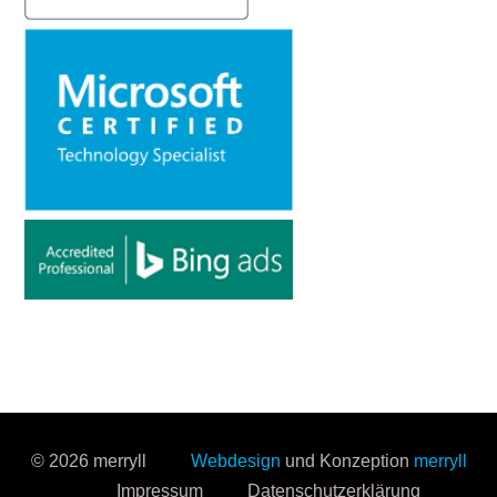
© 2026 merryll
Webdesign
und Konzeption
merryll
Impressum
Datenschutzerklärung