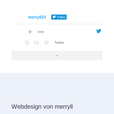
merryll10
Follow
@
·
now
Twitter
Webdesign von merryll