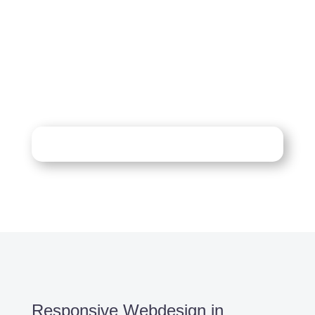
Sie haben Fragen zu Ihrem
Projekt?
07121 / 9294977
info@merryll.de
Kostenlose Beratung
Responsive Webdesign in