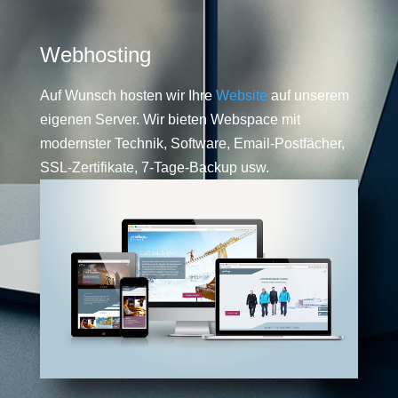
Webhosting
Auf Wunsch hosten wir Ihre
Website
auf unserem
eigenen Server. Wir bieten Webspace mit
modernster Technik, Software, Email-Postfächer,
SSL-Zertifikate, 7-Tage-Backup usw.