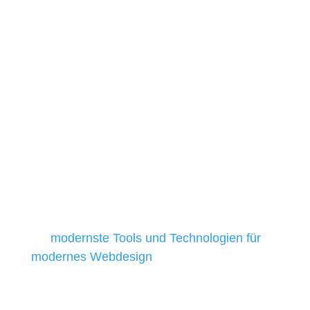
Unsere Werkzeuge und
Technologien
Die Auswahl relevanter Tools und
Technologien ist für kleine und
mittelständische Unternehmen besonders
anspruchsvoll, da sie in der Regel nur über
begrenzte Budgets verfügen und daher
Tools und Technologien benötigen, die für ihr
Unternehmen die kostengünstigsten und
besten Ergebnisse liefern. Daher verwenden
wir
modernste Tools und Technologien für
modernes Webdesign
, um unsere Kunden in
allen Webprojekten zufriedenzustellen.