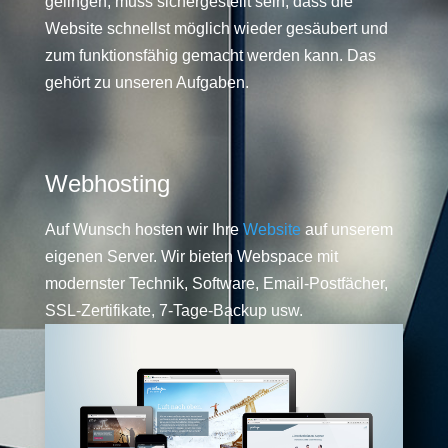
gelingen, muss sichergestellt sein, dass die
Website schnellst möglich wieder gesäubert und
zum funktionsfähig gemacht werden kann. Das
gehört zu unseren Aufgaben.
Webhosting
Auf Wunsch hosten wir Ihre
Website
auf unserem
eigenen Server. Wir bieten Webspace mit
modernster Technik, Software, Email-Postfächer,
SSL-Zertifikate, 7-Tage-Backup usw.