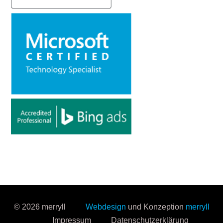
© 2026 merryll
Webdesign
und Konzeption
merryll
Impressum
Datenschutzerklärung