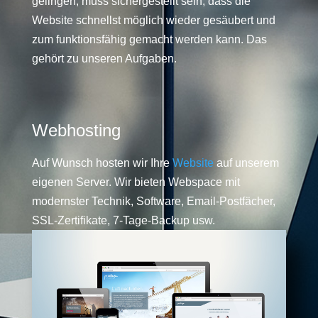
gelingen, muss sichergestellt sein, dass die
Website schnellst möglich wieder gesäubert und
zum funktionsfähig gemacht werden kann. Das
gehört zu unseren Aufgaben.
Webhosting
Auf Wunsch hosten wir Ihre
Website
auf unserem
eigenen Server. Wir bieten Webspace mit
modernster Technik, Software, Email-Postfächer,
SSL-Zertifikate, 7-Tage-Backup usw.