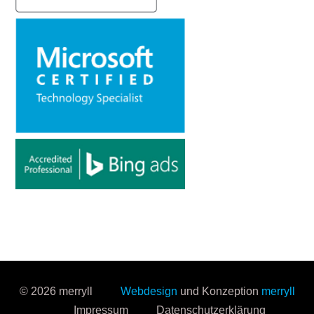
© 2026 merryll
Webdesign
und Konzeption
merryll
Impressum
Datenschutzerklärung