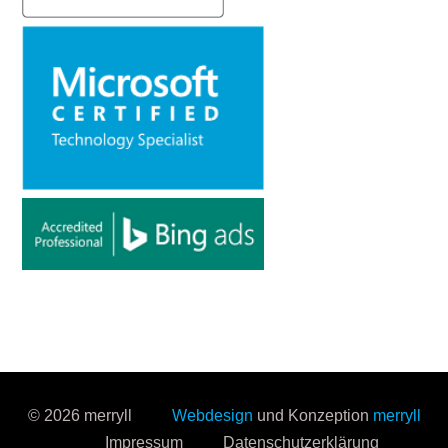
© 2026 merryll
Webdesign
und Konzeption
merryll
Impressum
Datenschutzerklärung