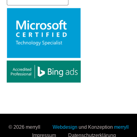
© 2026 merryll
Webdesign
und Konzeption
merryll
Impressum
Datenschutzerklärung