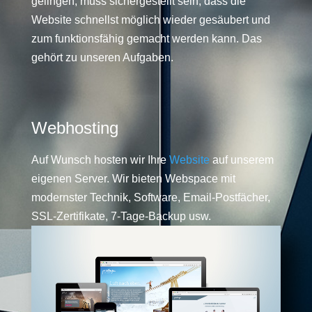
gelingen, muss sichergestellt sein, dass die
Website schnellst möglich wieder gesäubert und
zum funktionsfähig gemacht werden kann. Das
gehört zu unseren Aufgaben.
Webhosting
Auf Wunsch hosten wir Ihre
Website
auf unserem
eigenen Server. Wir bieten Webspace mit
modernster Technik, Software, Email-Postfächer,
SSL-Zertifikate, 7-Tage-Backup usw.