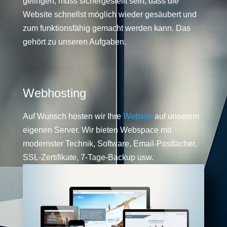
gelingen, muss sichergestellt sein, dass die
Website schnellst möglich wieder gesäubert und
zum funktionsfähig gemacht werden kann. Das
gehört zu unseren Aufgaben.
Webhosting
Auf Wunsch hosten wir Ihre
Website
auf unserem
eigenen Server. Wir bieten Webspace mit
modernster Technik, Software, Email-Postfächer,
SSL-Zertifikate, 7-Tage-Backup usw.