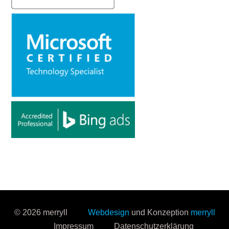
© 2026 merryll
Webdesign
und Konzeption
merryll
Impressum
Datenschutzerklärung