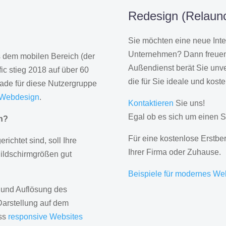
Redesign (Relaunc
Sie möchten eine neue Inte
Unternehmen? Dann freuen 
us dem mobilen Bereich (der
Außendienst berät Sie unve
ic stieg 2018 auf über 60
die für Sie ideale und kost
rade für diese Nutzergruppe
 Webdesign
.
Kontaktieren
Sie uns!
Egal ob es sich um einen S
gn?
Für eine kostenlose Erstbe
erichtet sind, soll Ihre
Ihrer Firma oder Zuhause.
Bildschirmgrößen gut
Beispiele für modernes We
 und Auflösung des
Darstellung auf dem
ass
responsive Websites