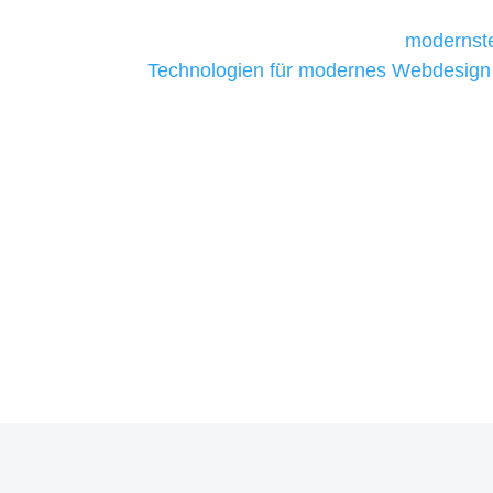
Unternehmen die kostengünstigsten un
liefern. Daher verwenden wir
modernste
Technologien für modernes Webdesign
allen Webprojekten zufriedenzustellen.
Sie haben Fragen zu Ihrem P
07121 / 9294977
info@merryll.de