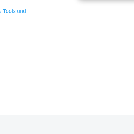
d besten Ergebnisse
 Tools und
, um unsere Kunden in
rojekt?