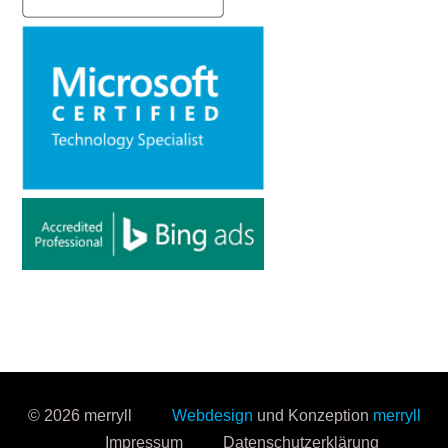
© 2026 merryll
Webdesign
und Konzeption
merryll
Impressum
Datenschutzerklärung