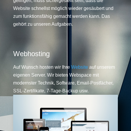
gelingen, muss sichergestellt sein, dass die
Website schnellst möglich wieder gesäubert und
zum funktionsfähig gemacht werden kann. Das
gehört zu unseren Aufgaben.
Webhosting
Auf Wunsch hosten wir Ihre
Website
auf unserem
eigenen Server. Wir bieten Webspace mit
modernster Technik, Software, Email-Postfächer,
SSL-Zertifikate, 7-Tage-Backup usw.