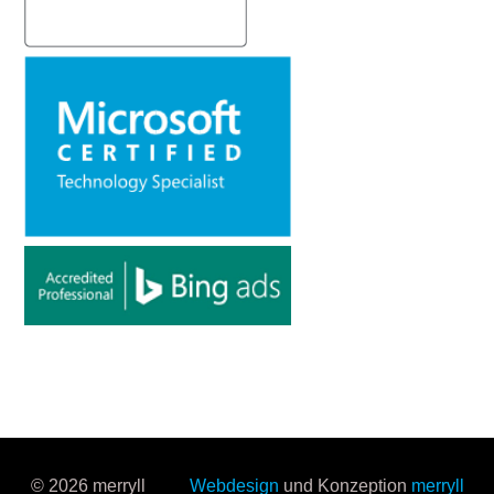
© 2026 merryll
Webdesign
und Konzeption
merryll