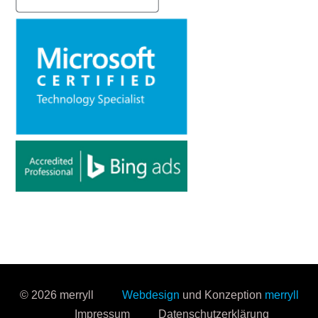
© 2026 merryll
Webdesign
und Konzeption
merryll
Impressum
Datenschutzerklärung