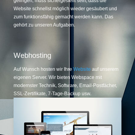
gelingen, muss sichergestellt sein, dass die
Website schnellst möglich wieder gesäubert und
zum funktionsfähig gemacht werden kann. Das
gehört zu unseren Aufgaben.
Webhosting
Auf Wunsch hosten wir Ihre
Website
auf unserem
eigenen Server. Wir bieten Webspace mit
modernster Technik, Software, Email-Postfächer,
SSL-Zertifikate, 7-Tage-Backup usw.