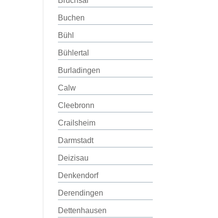
Bruchsal
Buchen
Bühl
Bühlertal
Burladingen
Calw
Cleebronn
Crailsheim
Darmstadt
Deizisau
Denkendorf
Derendingen
Dettenhausen